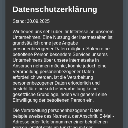
Tincidunt ornare massa eget egestas. Ut tortor
Datenschutzerklärung
pretium viverra suspendisse potenti nullam ac
tortor vitae. Vestibulum rhoncus est
Stand: 30.09.2025
pellentesque elit ullamcorper dignissim. Donec
Wir freuen uns sehr über Ihr Interesse an unserem
adipiscing tristique risus nec feugiat in. Ut
Unternehmen. Eine Nutzung der Internetseiten ist
ornare lectus sit amet. Hendrerit dolor magna
grundsätzlich ohne jede Angabe
eget est lorem. Ipsum suspendisse ultrices
personenbezogener Daten möglich. Sofern eine
betroffene Person besondere Services unseres
gravida dictum fusce. Ultricies leo integer
Unternehmens über unsere Internetseite in
malesuada nunc vel risus commodo viverra.
Anspruch nehmen möchte, könnte jedoch eine
Mauris in aliquam sem fringilla. Fermentum
Verarbeitung personenbezogener Daten
erforderlich werden. Ist die Verarbeitung
odio eu feugiat pretium.
personenbezogener Daten erforderlich und
besteht für eine solche Verarbeitung keine
gesetzliche Grundlage, holen wir generell eine
Tellus in metus vulputate eu scelerisque felis
Einwilligung der betroffenen Person ein.
imperdiet proin. Eu ultrices vitae auctor eu
Die Verarbeitung personenbezogener Daten,
augue ut lectus. Enim sed faucibus turpis in eu.
beispielsweise des Namens, der Anschrift, E-Mail-
Hac habitasse platea dictumst quisque sagittis
Adresse oder Telefonnummer einer betroffenen
purus. Justo laoreet sit amet cursus. Lobortis
Person, erfolgt stets im Einklang mit der