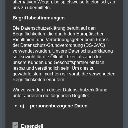
Tempus egestas sed sed risus pretium quam
alternativen Wegen, beispielsweise telefonisch, an
uns zu übermitteln.
vulputate dignissim suspendisse.
Begriffsbestimmungen
Lorem ipsum dolor sit amet consectetur
Die Datenschutzerklärung beruht auf den
adipiscing elit duis tristique. Nunc consequat
Begrifflichkeiten, die durch den Europäischen
Richtlinien- und Verordnungsgeber beim Erlass
interdum varius sit amet mattis vulputate enim.
der Datenschutz-Grundverordnung (DS-GVO)
Faucibus et molestie ac feugiat sed lectus
verwendet wurden. Unsere Datenschutzerklärung
vestibulum mattis. Massa sed elementum
soll sowohl für die Öffentlichkeit als auch für
unsere Kunden und Geschäftspartner einfach
tempus egestas sed sed. Nunc consequat
lesbar und verständlich sein. Um dies zu
interdum varius sit amet. Neque vitae tempus
gewährleisten, möchten wir vorab die verwendeten
Begrifflichkeiten erläutern.
quam pellentesque nec. Cursus metus aliquam
eleifend mi. Eu scelerisque felis imperdiet proin
Wir verwenden in dieser Datenschutzerklärung
fermentum leo vel orci. Quam elementum
unter anderem die folgenden Begriffe:
pulvinar etiam non quam lacus suspendisse
a) personenbezogene Daten
faucibus interdum. Non enim praesent
Personenbezogene Daten sind alle
elementum facilisis leo vel fringilla. Nisi vitae
Informationen, die sich auf eine identifizierte
suscipit tellus mauris a diam maecenas sed.
Essenziell
oder identifizierbare natürliche Person (im